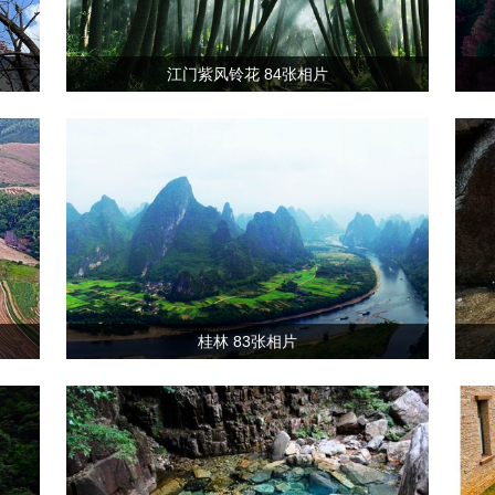
江门紫风铃花 84张相片
桂林 83张相片