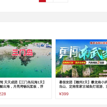
驾 天天成团【三门岛玩海1天】
暑假发团【赣州2天】攀龙南小
艇出海，月亮湾畅玩桨板，浮
当山、定南客家古城鱼灯巡游、
，1天往返
步赣州古城399
228
¥399