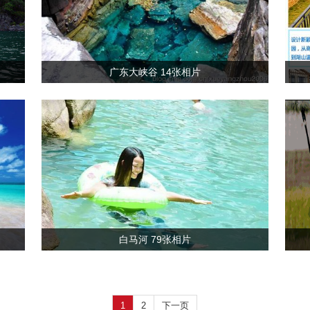
广东大峡谷 14张相片
白马河 79张相片
1
2
下一页