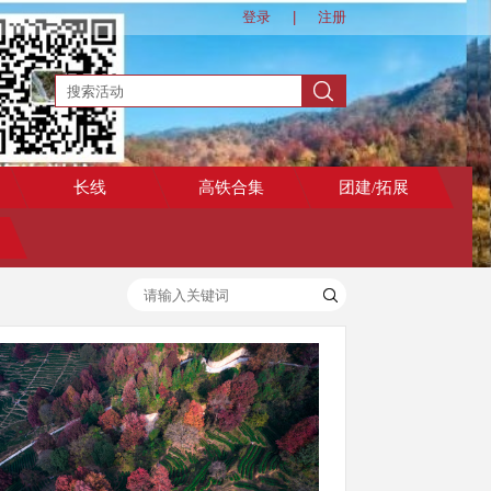
登录
|
注册
长线
高铁合集
团建/拓展