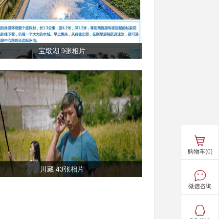
宝墩湖 9张相片
购物车(
0
)
川藏 43张相片
微信咨询