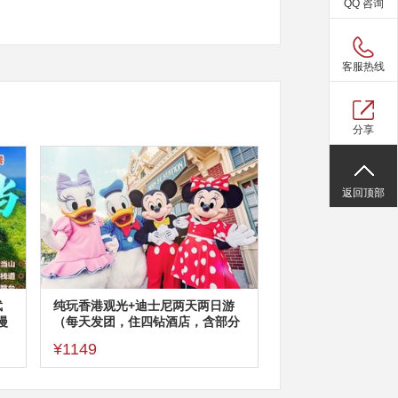
QQ 咨询
客服热线
分享
返回顶部
武
纯玩香港观光+迪士尼两天两日游
漫
（每天发团，住四钻酒店，含部分
餐、周六加50）
¥1149