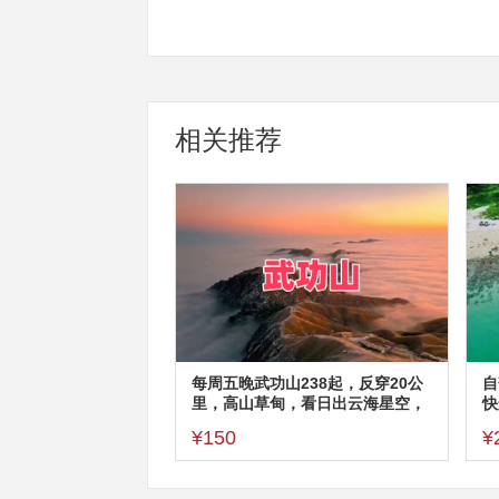
相关推荐
每周五晚武功山238起，反穿20公
自
里，高山草甸，看日出云海星空，
快
反穿不用门票，深圳东莞可上车
潜
¥150
¥