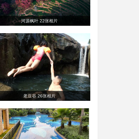
河源枫叶 22张相片
老豆谷 26张相片