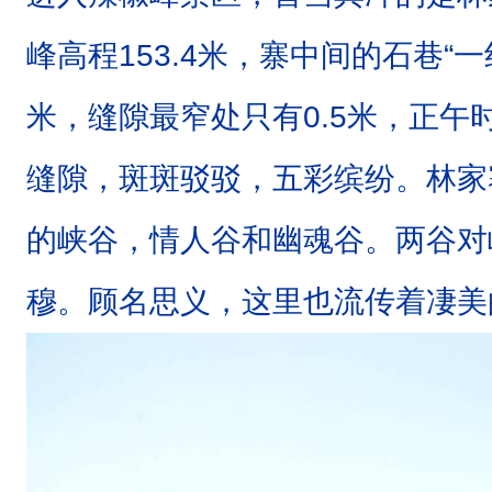
砂
峰高程153.4米，寨中间的石巷“一
砾
岩
米，缝隙最窄处只有0.5米，正午
”
。
缝隙，斑斑驳驳，五彩缤纷。林家
世
的峡谷，情人谷和幽魂谷。两谷对
界
上
穆。顾名思义，这里也流传着凄美
丹
霞
地
貌
.