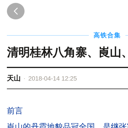
前
言
崀
高铁合集
山
的
清明桂林八角寨、崀山
丹
霞
地
天山
·
2018-04-14 12:25
貌
品
冠
前言
全
崀山的丹霞地貌品冠全国，是继张