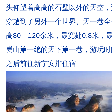
纪
头仰望着高高的石壁以外的天空，
至
新
穿越到了另外一个世界。天一巷全长
生
高80—120余米，最宽处0.8米，
代
第
崀山第一绝的天下第一巷，游玩时间
三
之后前往新宁安排住宿
纪
沉
积
形
成
的