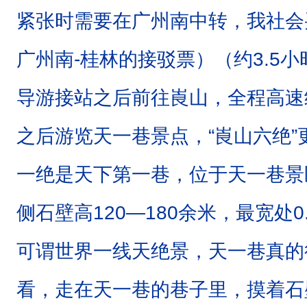
“
紧张时需要在广州南中转，我社会
红
广州南-桂林的接驳票）（约3.5
层
”
导游接站之后前往崀山，全程高速约
是
之后游览天一巷景点，
“崀山六绝
指
在
一绝是天下第一巷，位于天一巷景区
中
侧石壁高120—180余米，最宽处0
生
代
可谓世界一线天绝景
，
天一巷真的
侏
看，走在天一巷的巷子里，摸着石
罗