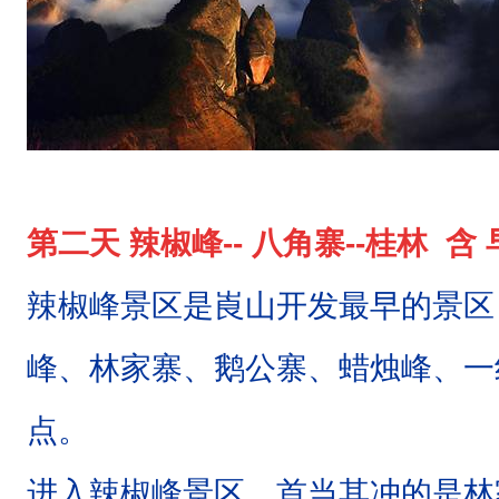
红
色
岩
系
，
一
第二天 辣椒峰-- 八角寨--桂林 含
般
辣椒峰景区是崀山开发最早的景区
称
为
峰、林家寨、鹅公寨、蜡烛峰、一
“
点。
红
色
进入辣椒峰景区，首当其冲的是林