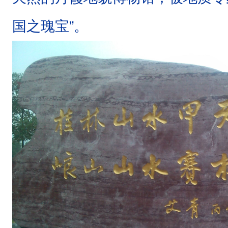
颗
国之瑰宝”。
璀
璨
的
风
景
明
珠
。