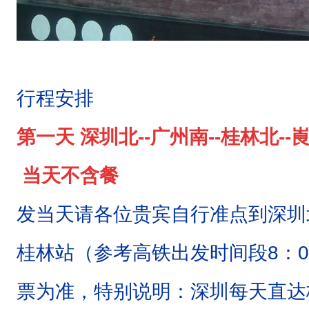
丹
霞
地
貌
行程安排
属
于
第一天 深圳北--广州南--桂林北--崀
红
当天不含餐
层
地
发当天请各位贵宾自行准点到深圳
貌
桂林站（参考高铁出发时间段8：0
，
所
票为准，特别说明：深圳每天直达
谓