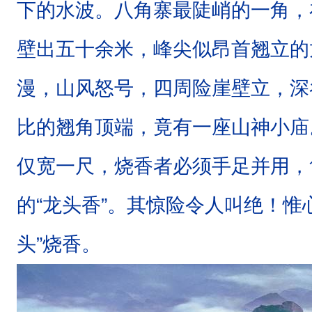
下的水波。八角寨最陡峭的一角，
壁出五十余米，峰尖似昂首翘立的
漫，山风怒号，四周险崖壁立，深
比的翘角顶端，竟有一座山神小庙
仅宽一尺，烧香者必须手足并用，
的“龙头香”。其惊险令人叫绝！惟
头”烧香。