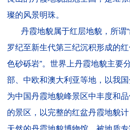
国
，
璨的风景明珠。
是
丹霞地貌属于红层地貌，所谓“
继
张
罗纪至新生代第三纪沉积形成的红
家
界
色砂砾岩”。世界上丹霞地貌主要
后
部、中欧和澳大利亚等地，以我国
发
现
为中国丹霞地貌峰景区中丰度和品
的
的景区，以完整的红盆丹霞地貌计
又
一
天然的丹霞地貌博物馆，被地质专