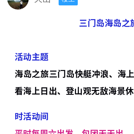
岛
之
三门岛海岛之
旅
三
门
岛
活动主题
快
海岛之旅三门岛快艇冲浪、海
艇
冲
看海上日出、登山观无敌海景休
浪
、
时活动间
海
上
平时每周六出发，包团天天出