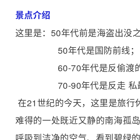
出
景点介绍
发
，
这里是：50年代前是海盗出没
包
团
50年代是国防前线；
天
60-70年代是反偷渡的
天
出
70-90年代是反走 私
国
在21世纪的今天，这里是旅行
庆
节
难得的一处既近又静的南海孤
：
呼吸到洁净的空气、看到碧绿
1