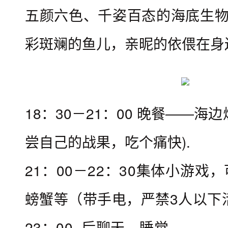
五颜六色、千姿百态的海底生
均
可
彩斑斓的鱼儿，亲昵的依偎在身边..
。
报
名
名
18：30－21：00 晚餐――海
单
尝自己的战果，吃个痛快).
：
“
21：00－22：30集体小游戏
X
螃蟹等（带手电，严禁3人以下
X
活
23：00 后聊天、睡觉。