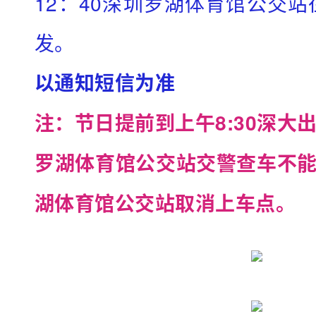
12：40深圳罗湖体育馆公交站
2
发。
日
游
以通知短信为准
时
注：节日提前到上午8:30深大出
活
动
罗湖体育馆公交站交警查车不
间
平
湖体育馆公交站取消上车点。
时
每
周
六