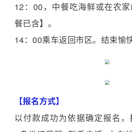
、
12：00，中餐吃海鲜或在农
短
餐已含】。
信
或
14：00乘车返回市区。结束愉
网
站
直
接
报
【报名方式】
都
可
以付款成功为依据确定报名，
.
.