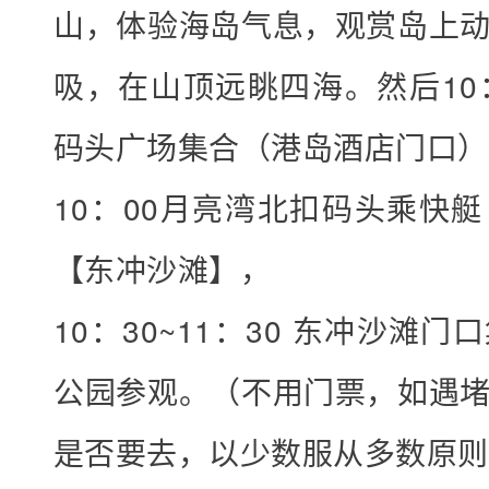
山，体验海岛气息，观赏岛上
+
上
吸，在山顶远眺四海。然后10
车
码头广场集合（港岛酒店门口）
点
”
10：00月亮湾北扣码头乘快
，
【东冲沙滩】，
发
Q
10：30~11：30 东冲沙滩
Q
公园参观。（不用门票，如遇
、
微
是否要去，以少数服从多数原则
信