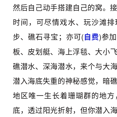
名
然后自己动手搭建自己的窝。
Q
时间，可尽情戏水、玩沙滩排
Q
/
步、礁石寻宝；亦可(
自
费
)参
微
信
板、皮划艇、海上浮毯、大
小
/
礁潜水、深海潜水，来个与大
手
机
潜入海底失重的神秘感觉，暗
短
地区唯一生长着珊瑚群的地方
信
报
底，透过阳光折射，但你潜入
名