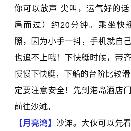
你可以放声 尖叫，运气好的
活
动
肩而过）约20分钟。乘坐快
费
用
照，因为小手一抖，手机就自
详
也追不上哦！下快艇时候，带
细
介
慢慢下快艇，下船的台阶比较滑
绍
定要注意安全！先到港岛酒店
）
活
前往沙滩。
动
【月亮湾】
沙滩。大伙可以先
报