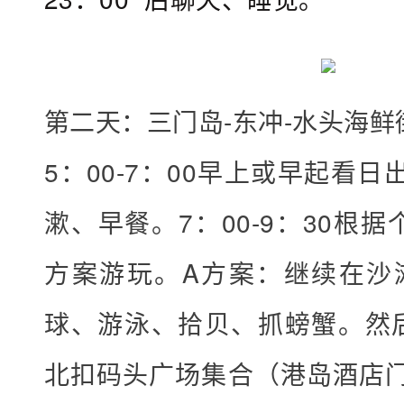
动
+
姓
名
第二天：三门岛-东冲-水头海鲜
+
5：00-7：00早上或早起看日
身
份
漱、早餐。7：00-9：30根
证
方案游玩。A方案：继续在沙
号
码
球、游泳、拾贝、抓螃蟹。然后
+
手
北扣码头广场集合（港岛酒店
机