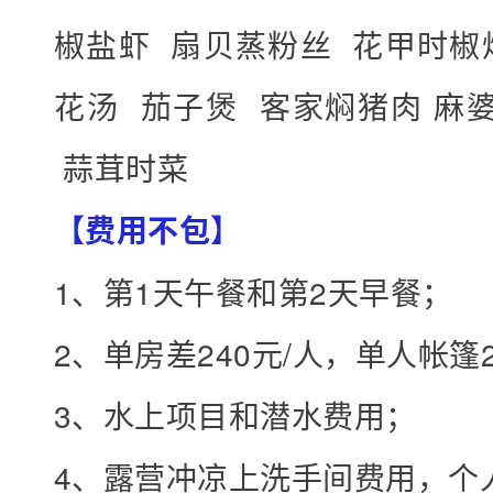
椒盐虾 扇贝蒸粉丝 花甲时椒
花汤 茄子煲 客家焖猪肉 麻
蒜茸时菜
【费用不包】
1、第1天午餐和第2天早餐；
2、单房差240元/人，单人帐篷2
3、水上项目和潜水费用；
4、露营冲凉上洗手间费用，个