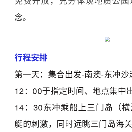
免费开放，充分体现地质公园
店
：
念。
5
6
0
元
行程安排
/
第一天：集合出发-南澳-东冲沙
人
（
12：00于指定时间、地点集中
查
14：30东冲乘船上三门岛（
看
下
艇的刺激，同时远眺三门岛海
面