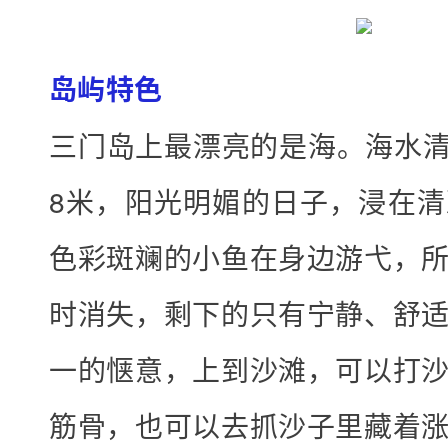
.
住
岛屿特色
酒
三门岛上最漂亮的是海。海水清
店
：
8米，阳光明媚的日子，浸在
5
4
色彩斑斓的小鱼在身边游弋，
0
时消失，剩下的只有宁静、舒
元
/
一的惬意，上到沙滩，可以打
人
筋骨，也可以去抓沙子里藏着
国