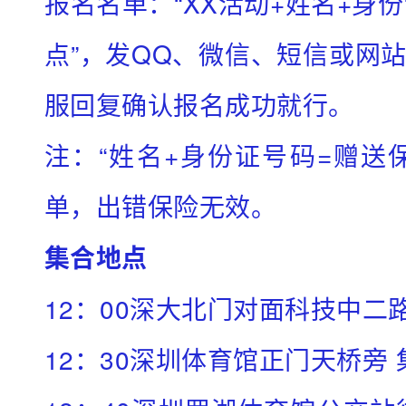
报名名单：“XX活动+姓名+身
出
、
点”，发QQ、微信、短信或网
登
服回复确认报名成功就行。
山
观
注：“姓名+身份证号码=赠送
无
单，出错保险无效。
敌
海
集合地点
景
休
12：00深大北门对面科技中二
闲
12：30深圳体育馆正门天桥旁
纯
玩