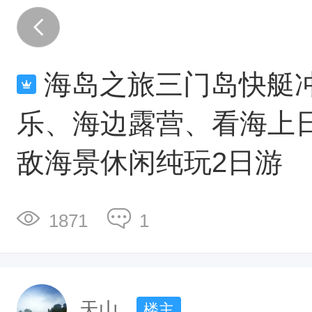
三
门
岛
海岛之旅三门岛快艇
海
岛
乐、海边露营、看海上
之
敌海景休闲纯玩2日游
旅
活
动
1871
1
主
题
海
天山
楼主