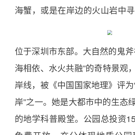
庆
海蟹，或是在岸边的火山岩中寻
节
：
3
2
位于深圳市东部。大自然的鬼斧
0
海相依、水火共融”的奇特景观，
元
/
岸线，被《中国国家地理》评为
人
岸”之一。她是大都市中的生态
.
住
的地学科普殿堂。公园总投资1
酒