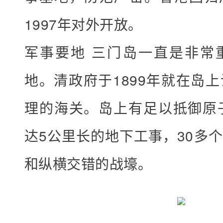
动
1997年对外开放。
费
用
军事要地 三门岛一直是非常
每
地。清政府于1899年就在岛
周
六
理的海关。岛上有足以抵御原
：
3
达5公里长的地下工事，30多
0
和纵横交错的战壕。
0
元
/
人