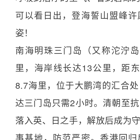
0
可以看日出，登海誓山盟峰许
月
姿！
1
-
南海明珠三门岛（又称沱泞岛
6
号
里，海岸线长达13公里，距
天
8.7海里，位于大鹏湾的汇合
天
出
达三门岛只需2小时。清朝至
发
落入英、日之手，解放后成为
发
活
事基地，防范严密。香港回归