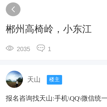
报
名
咨
郴州高椅岭，小东江
询
找
天
2035
1
山
:
手
天山
楼主
机
\
报名咨询找天山:手机\QQ\微信统一号码
Q