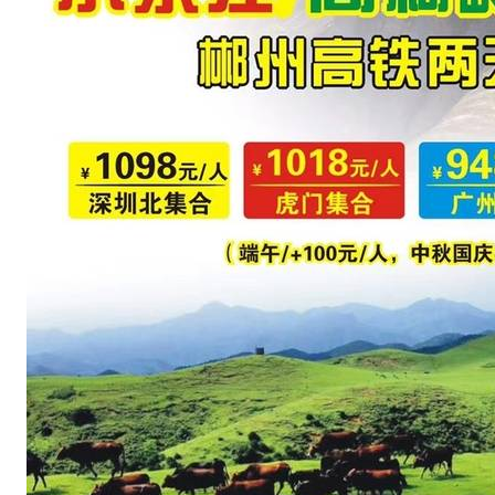
深
圳
户
外
天
山
户
外
或
s
z
h
w