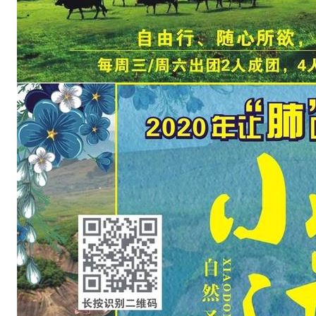
h
d
群
号
:
1
3
4
1
6
2
9