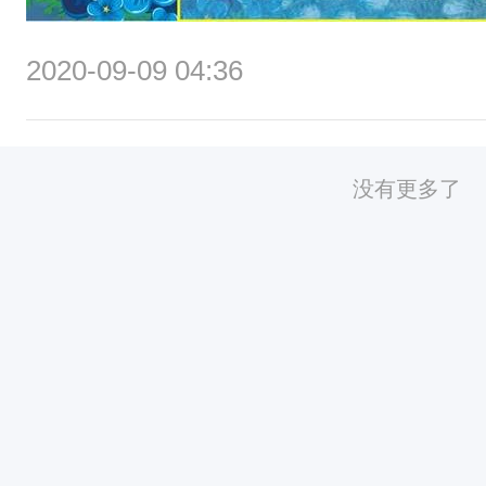
欢
迎
2020-09-09 04:36
个
人
、
没有更多了
公
司
团
体
随
时
咨
询