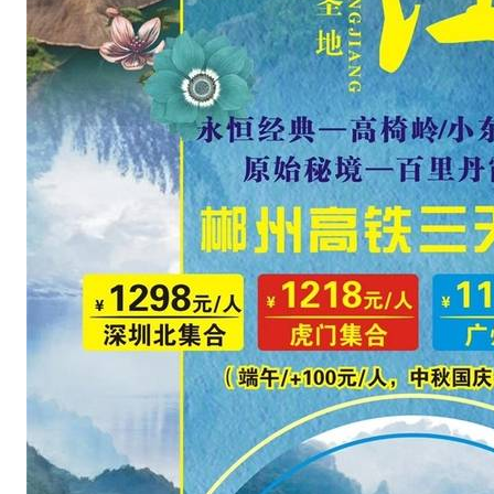
2
7
网
站
w
w
w
.
h
w
p
s
w