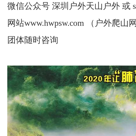
Q
微信公众号 深圳户外天山户外 或 szhwh
\
微
网站www.hwpsw.com （户外
信
团体随时咨询
统
一
号
码
为
1
5
8
1