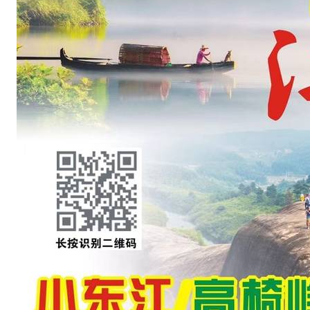
8
7
5
8
9
5
1
微
信
公
众
号