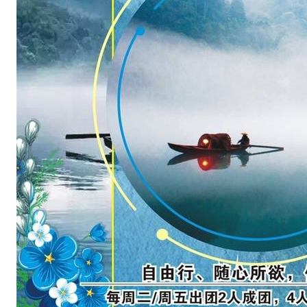
.
c
o
m
（
户
外
爬
山
网
）
。