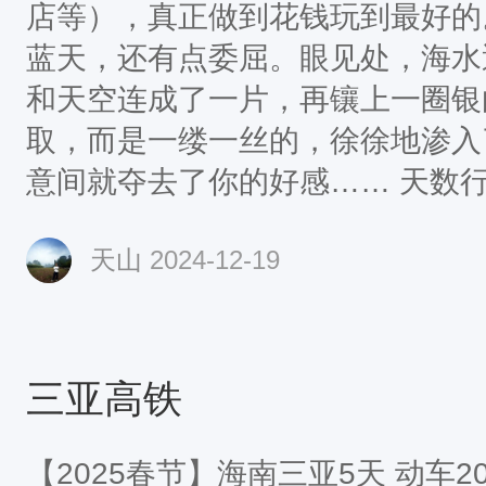
店等），真正做到花钱玩到最好的。 “在三亚，光说
蓝天，还有点委屈。眼见处，海水
和天空连成了一片，再镶上一圈银
取，而是一缕一丝的，徐徐地渗入
意间就夺去了你的好感…… 天数行程和景点交通早餐中
餐晚餐住宿D1广东—海口大巴自理
天山
2024-12-19
滩—亚龙湾巴士含含自理三亚D3天
自理三亚D4非诚勿扰热带天堂森林
含含自理湛江D5湖光岩—返回大
权根据实际情况调整景点的游览顺序第
三亚高铁
>>海口 早上指定时集合（导游
【2025春节】海南三亚5天 动车202