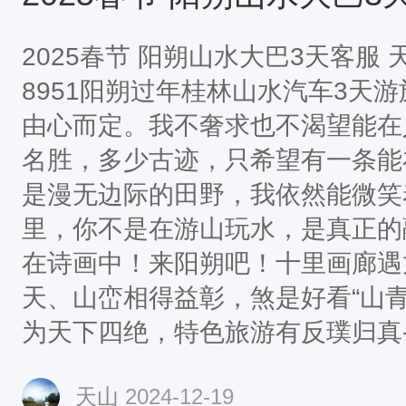
伟瀑布穿梭其中，有称“挂在瀑布
拍摄电影《芙蓉镇》而
2025春节 阳朔山水大巴3天客服 天
8951阳朔过年桂林山水汽车3天
由心而定。我不奢求也不渴望能在
名胜，多少古迹，只希望有一条能
是漫无边际的田野，我依然能微笑
里，你不是在游山玩水，是真正的
在诗画中！来阳朔吧！十里画廊遇
天、山峦相得益彰，煞是好看“山
为天下四绝，特色旅游有反璞归真-
电---修学之旅；清新自然---艺术家
天山
2024-12-19
游阳朔。 再也不用坐夜车，入住