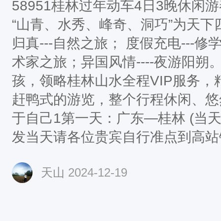
58951桂林过年动车4日3晚休
“山青、水秀、峰奇、洞巧”为天
归真---自然之旅； 度假充电---修
术家之旅；异国风情----夜游阳
孩，领略桂林山水全程VIP服务
赶鸭式的游览，整个行程休闲、悠
于自己1第一天：广东—桂林 (当天不
发当天请各位贵宾自行准点到高站
林站（参考高铁出发时间段8：00
天山
2024-12-19
为准）（约3小时），抵达桂林。
志，2017春晚分会场---象鼻山
奇，首先是形神毕似，其次是在鼻