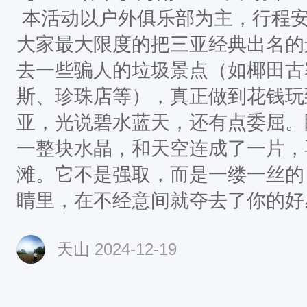
本活动以户外俱乐部为主，行程
大家最大限度的把三亚经典出名的
去一些骗人的垃圾景点（如椰田古
斯、珍珠店等），真正做到花钱
亚，光说碧水蓝天，还有点委屈。
一整块水晶，和天空连成了一片，
滩。它不是强取，而是一缕一丝的
睛里，在不经意间就夺去了你的
景点交通早餐中餐晚餐住宿D1广东
天山
2024-12-19
理自理自理海口D2海玉带滩—分
3天涯海角--亚龙湾巴士含含自理
堂森林公园--海口—湛江巴士含含