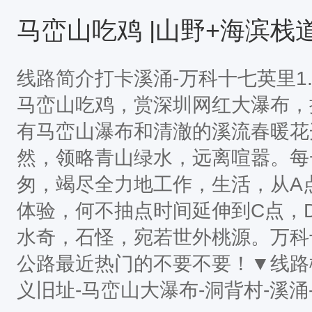
回动车含自理自理家导游有权根据
马峦山吃鸡 |山野+海滨栈
览顺序第 1 天 深圳北>>广州南>
线路简介打卡溪涌-万科十七英里1
马峦山吃鸡，赏深圳网红大瀑布，
有马峦山瀑布和清澈的溪流春暖花
然，领略青山绿水，远离喧嚣。每
匆，竭尽全力地工作，生活，从A
体验，何不抽点时间延伸到C点，
水奇，石怪，宛若世外桃源。万科
公路最近热门的不要不要！▼线路
义旧址-马峦山大瀑布-洞背村-溪