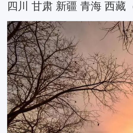
4天奇峰三千秀水八百·呼吸中国
四川 甘肃 新疆 青海 西
林海观星望月，淡泊心志，宁静