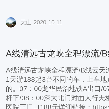
爱上阳朔山水3天游 www.5Ajq.com/ar
天山
2020-10-11
车：游阳朔山水、西街艳遇、漓江
周五中午 www.5Ajq.com/articl
报名咨询：15818758951 微
名：天山个人微信，可实时资讯，
活动:15818758951关注天山
运动（szhwhd)，每周发一次信
A线清远古龙峡全程漂流/B线云
天山户外网站了【活动QQ群】深圳户
1天游188起3台不同的车，上车
927（入群暗号：天山户外)
的。07：00龙华民治地铁A出口/
杆下/08：00深大北门对面人行天桥
医院正门口188元详细链接：https://biz.