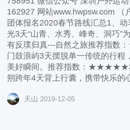
758951 微信公众号 深圳户外运动 或 
162927 网站www.hwpsw.c
团体报名2020春节路线汇总1、动
光3天“山青、水秀、峰奇、洞巧”
有反璞归真---自然之旅推荐指数：
门鼓浪屿3天摆脱单一传统的行程
美好瞬间。推荐指数：★★★★★
朔跨年4天背上行囊，携带快乐的
市，走向花海浩瀚、芳草萌动的田
天山
2019-12-05
山脉脉碧水漾春情的大自然中……
4、动车 云水谣古镇厦门鼓浪屿4天
云水谣...推荐指数：★★★★★5