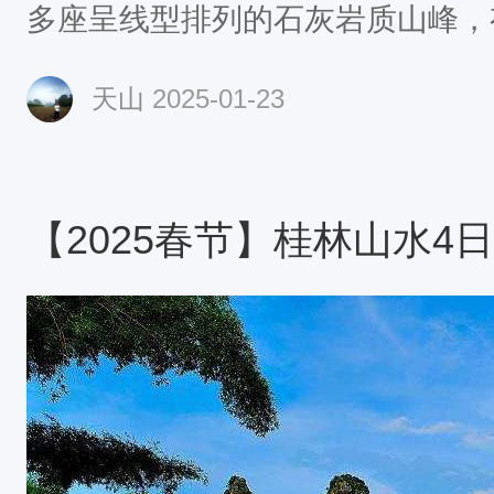
多座呈线型排列的石灰岩质山峰，
穿绕其间。整个景区绵延二十余里
天山
2025-01-23
最长的峰林游廊。英西峰林走廊形
质结构和桂林大致相似，均属峰林、
年，北京大学地理系陈传康教授对
评价甚高：飞借桂林山，漓江换明
【2025春节】桂林山水4
镇九龙。他认为是广东目前已发现
然命名“南天第一峰林风光”。到英