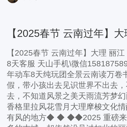
不一样的方式游玩阳朔，真正的体
参考行程安排，领队有权根据实际
序：第一天：深圳--东莞--阳朔--特
西街泡吧 (当晚含长桌宴) 住宿
【2025春节 云南过年】大理 丽江
8天​客服 天山手机\微信15818758
年动车8天纯玩团全景云南读万卷
假，带小孩出去见识世界不出去，
去，不知道风景之美天雨流芳梦幻
香格里拉风花雪月大理摩梭文化情
有风的地方◆ ◆ ◆◆2025 重磅