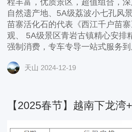
程丰富，优质景区，超值组合，深
自然遗产地、5A级荔波小七孔风景
苗寨活化石的代表《西江千户苗寨
观、 5A级景区青岩古镇精心安排精选精华景点，无变相
强制消费，专车专导一站式服务到
正座。舌尖美食正餐十人一桌，标配
天山
2024-12-19
十菜一汤。特色餐：【瀑香土鸡宴
【苗家家宴】、【雷山长桌宴】旅
全程领队，无地域划分、无年龄限
的VIP。酒店精选舒适、干净的住
【2025春节】越南下龙湾+
屈，睡眠好，旅途才更加舒适，这