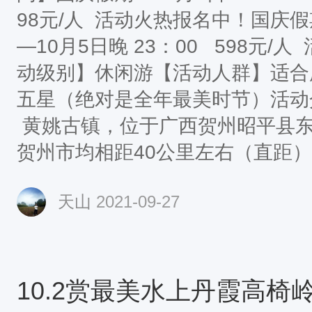
98元/人 活动火热报名中！国庆假期
—10月5日晚 23：00 598元
动级别】休闲游【活动人群】适合
五星（绝对是全年最美时节）活
黄姚古镇，位于广西贺州昭平县
贺州市均相距40公里左右（直距）
姚是有着近千年历史的古镇，发祥
天山
2021-09-27
朝万历年间，鼎盛于清朝乾隆年间
姓居多，故名“黄姚”。现已被列
古镇全景：全镇居民600多户，
明清风格，由于黄姚所处特殊的地
守难攻，而且交通不便，所以村镇