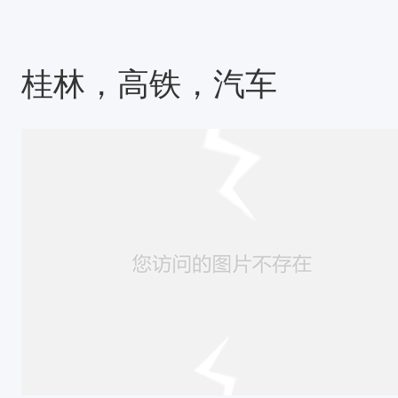
要产业，村外出务工人员较多，达
少，耕地面积少，集体经济较差。
于紫红色砂岩和砾岩之上，景观多
桂林，高铁，汽车
壁悬崖陡峭，岩脚陡坡辟有磴道。