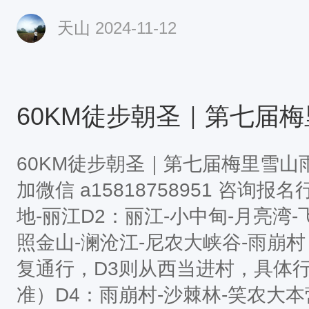
路15公里徒步重头戏来了，马峦
天山
2024-11-12
家菜在这里可以吃到无公害蔬菜以
备：足电头灯或电筒、长袖运动衣
鞋，圆顶帽。（可选）登山杖、手
干衣服（建议用密封袋包装好）、
若干结实的塑料袋、哨子、瑞士军
每人一天要吃700-1000克食物（30
60KM徒步朝圣｜第七届梅里雪山
加微信 a15818758951 咨询
地-丽江D2：丽江-小中甸-月亮湾-
照金山-澜沧江-尼农大峡谷-雨崩
复通行，D3则从西当进村，具体
准）D4：雨崩村-沙棘林-笑农大本