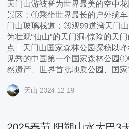
天门山游被誉为世界最美的空中花
景区；①乘坐世界最长的户外缆车
门山玻璃栈道；③观99道湾天门
为壮观“仙山”的天门洞-惊险的天门
点｜天门山国家森林公园探秘以峰
见秀的中国第一个国家森林公园①
然遗产、世界首批地质公园、国家
②奇峰3000多座，如人如兽、如
天山
2024-12-19
势壮观。③国家首批5A景区，电影
原型地④世界第一户外电梯，66
梯，绝美峰墙，天然长城。推荐景
在瀑布上的千年古镇”①拥有两千
2025春节 阳朔山水大巴3