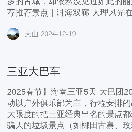
多的古城，却依然没见过如此的丽
荐推荐景点｜洱海双廊“大理风光
廊”，双廊以无敌湖景闻名。阳光
天山
2024-12-19
上，形成了“洱海神光”，伴以连
们最想捕抓的极品镜头。推荐景点
景如画的泸沽湖全景，面朝湖泊神
以为自己走进了油画世界。推荐景点
三亚大巴车
的美虎跳峡是中国最深的峡谷之一
魄的美，在
2025春节】海南三亚5天 大巴团2024-
动以户外俱乐部为主，行程安排的
大限度的把三亚经典出名的景点都
骗人的垃圾景点（如椰田古寨、玫