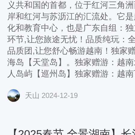
义共和国的首都，位于红河三角洲
岸和红河与苏沥江的汇流处。它是
化和教育中心，也是广东自组：独
环节,让您旅途无忧！品质纯玩：全程
品质团,让您舒心畅游越南！独家
海岛【天堂岛】。独家赠游：越南
人岛屿【巡州岛】独家赠游：越南
赠游：越南下龙湾海上精华景点【
天山
2024-12-19
【东兴口岸】出，【友谊关口岸】
第一天:广东—南宁餐：不含 住：南宁 当日指定时间前往
高铁站坐车前往南宁，乘动车前往
排，车次没有时间要求，报名时无