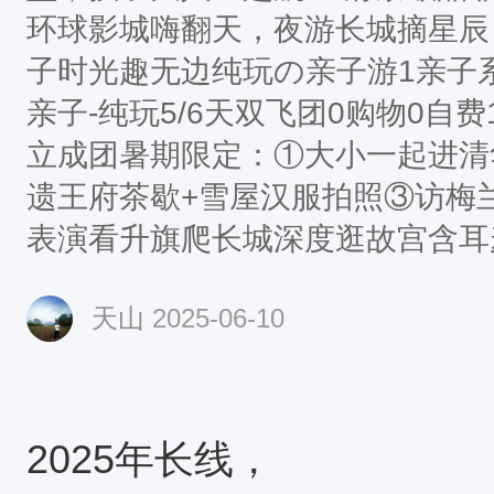
环球影城嗨翻天，夜游长城摘星辰
子时光趣无边纯玩の亲子游1亲子
亲子-纯玩5/6天双飞团0购物0自费1
立成团暑期限定：①大小一起进清
遗王府茶歇+雪屋汉服拍照③访梅
表演看升旗爬长城深度逛故宫含耳麦接
什刹海 · 恭王府 · 天坛回音壁 · 颐和园
天山
2025-06-10
餐 · 品北京烤鸭等4大特色餐入
挪窝北京环球亲子-纯玩5/6天双飞
纯玩 · 深圳独立成团暑期限定：
+赠送校徽②非遗王府茶歇+雪屋
2025年长线，
城嗨玩一整