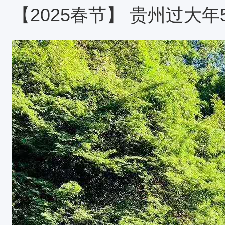
月，构成“象山水月”奇景。因此，
【2025春节】 贵州过大年
山，是桂林旅游的标志山，它坐落