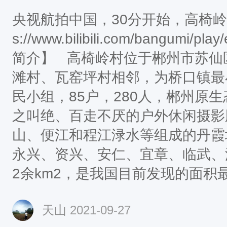
央视航拍中国，30分开始，高椅岭+
s://www.bilibili.com/bangumi
简介】 高椅岭村位于郴州市苏仙
滩村、瓦窑坪村相邻，为桥口镇最
民小组，85户，280人，郴州原
之叫绝、百走不厌的户外休闲摄影
山、便江和程江渌水等组成的丹霞
永兴、资兴、安仁、宜章、临武、
2余km2，是我国目前发现的面积
布区之一，地势以山林为主，风景
天山
2021-09-27
5%，耕地面积280多亩，另楠竹面