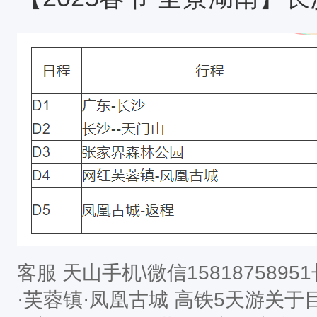
一安排中午出发的车次（时间段11：
达后我部
​客服 天山手机\微信15818758
·芙蓉镇·凤凰古城 高铁5天游关