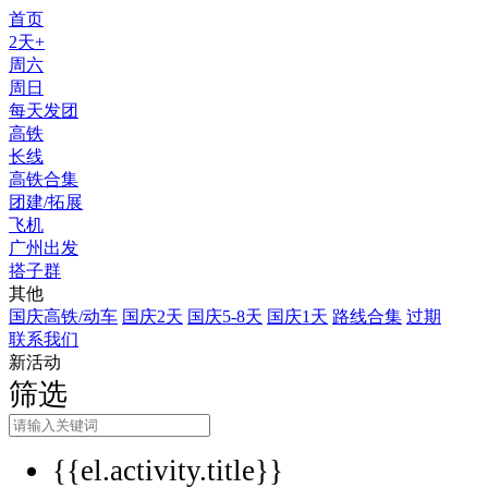
首页
2天+
周六
周日
每天发团
高铁
长线
高铁合集
团建/拓展
飞机
广州出发
搭子群
其他
国庆高铁/动车
国庆2天
国庆5-8天
国庆1天
路线合集
过期
联系我们
新活动
筛选
{{el.activity.title}}