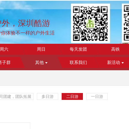
户外，深圳酷游
带你体验不一样的户外生活
周六
周日
每天发团
高铁
搭子群
其他
联系我们
新活动
司团建，团队拓展
多日游
二日游
一日游
更多