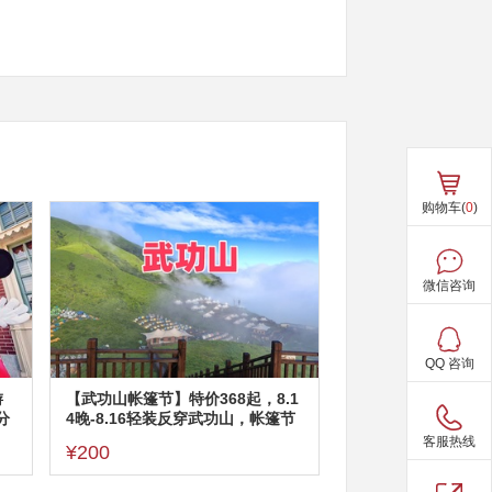
购物车(
0
)
微信咨询
QQ 咨询
游
【武功山帐篷节】特价368起，8.1
分
4晚-8.16轻装反穿武功山，帐篷节
音乐节，遇见最美武功山路线，看
客服热线
¥200
日出日落云海星空