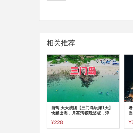
相关推荐
自驾 天天成团【三门岛玩海1天】
暑
快艇出海，月亮湾畅玩桨板，浮
当
潜，1天往返
步
¥228
¥