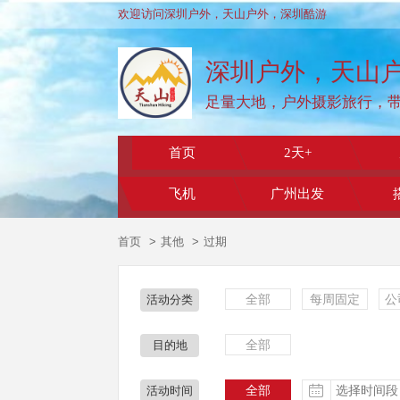
欢迎访问深圳户外，天山户外，深圳酷游
深圳户外，天山
足量大地，户外摄影旅行，
首页
2天+
飞机
广州出发
首页
其他
过期
全部
每周固定
公
活动分类
全部
目的地
全部
活动时间