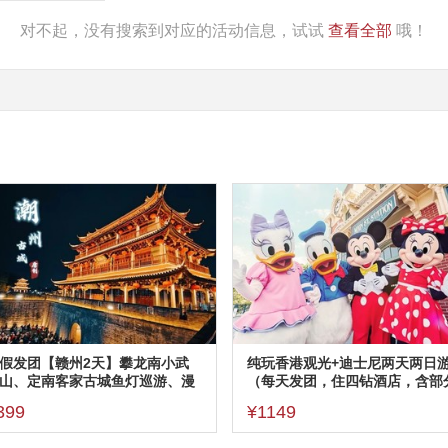
对不起，没有搜索到对应的活动信息，试试
查看全部
哦！
更多
更多
假发团【赣州2天】攀龙南小武
纯玩香港观光+迪士尼两天两日
山、定南客家古城鱼灯巡游、漫
（每天发团，住四钻酒店，含部
赣州古城399
餐、周六加50）
399
¥1149