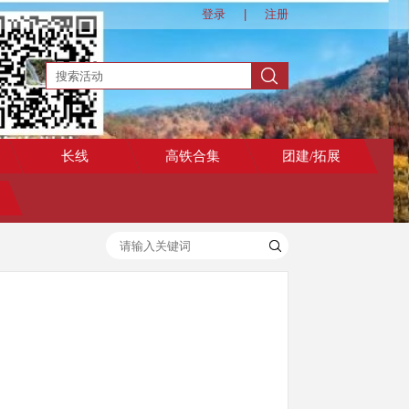
登录
|
注册
长线
高铁合集
团建/拓展