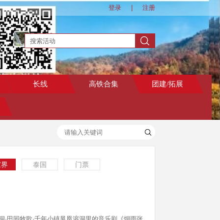
登录
|
注册
长线
高铁合集
团建/拓展
家界
泰国
门票
黄龙洞·田园牧歌·千年小镇凤凰溶洞里的音乐剧《烟雨张