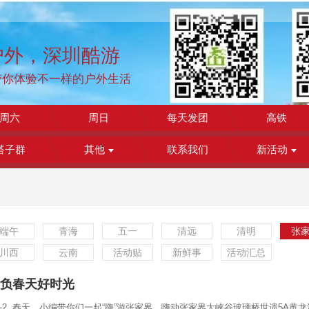
户外，深圳酷游
带你体验不一样的户外生活
周六
周日
每天发团
高铁
搭子群
其他
联系我们
新活动
端午
青海
五一
清远
清明
张
川西
云南
活动贴
新鲜事
活动汇总
不负春天好时光
3-2 .春天，小编带你们一起“嗨”游张家界，嗨动张家界大峡谷玻璃桥世遗5A