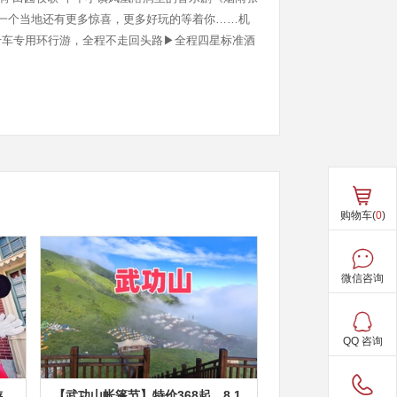
箱一个当地还有更多惊喜，更多好玩的等着你……机
专车专用环行游，全程不走回头路▶全程四星标准酒
老字号火宫殿美食大峡谷玻璃桥挑战世界最长最高的
不是有种走天梯的感觉？纵横群山之间，恍若人
购物车(
0
)
微信咨询
QQ 咨询
游
【武功山帐篷节】特价368起，8.1