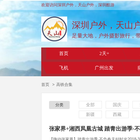
欢迎访问深圳户外，天山户外，深圳酷游
深圳户外，天山
足量大地，户外摄影旅行，
首页
2天+
飞机
广州出发
首页
高铁合集
全部
国庆
分类
新疆
西藏
张家界+湘西凤凰古城 踏青出游季·
【嗨动张家界】踏青出游季·不负春天好时光2018-