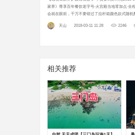
家界》尊享百年餐饮老字号-火宫殿当地零加点·全
会就在眼前，千万不要错过了拉杆箱颜色款式随机
店或特色客栈▶欢乐挑战大峡谷玻璃桥▶世遗5A
天山
2018-03-11 11:28
2246
玻璃桥试想一下，站在玻璃吊桥上，凌空百米，明
相关推荐
自驾 天天成团【三门岛玩海1天】
暑