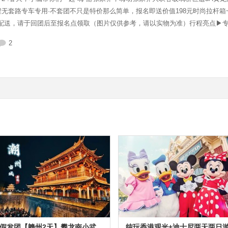
程无套路专车专用·不套团不只是特价那么简单，报名即送价值198元时尚拉杆
配送，请于回团后至报名点领取（图片仅供参考，请以实物为准）行程亮点▶
黄龙洞·田园牧歌▶溶洞里的音乐剧《烟雨张家界》▶寻梦浪漫凤凰▶尊享百年
2
显的上下浮动感，脚下的美景一览无余，会是一种怎样的体验？看这样子，是
假发团【赣州2天】攀龙南小武
纯玩香港观光+迪士尼两天两日